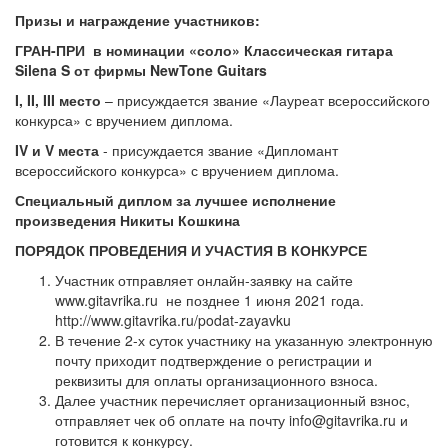
Призы и награждение участников:
ГРАН-ПРИ в номинации «соло» Классическая гитара
Silena S от фирмы NewTone Guitars
I
,
II
,
III
место
– присуждается звание «Лауреат всероссийского
конкурса» с вручением диплома.
IV
и
V
места
- присуждается звание «Дипломант
всероссийского конкурса» с вручением диплома.
Специальный диплом за лучшее исполнение
произведения Никиты Кошкина
ПОРЯДОК ПРОВЕДЕНИЯ И УЧАСТИЯ В КОНКУРСЕ
Участник отправляет онлайн-заявку на сайте
www.gitavrika.ru не позднее 1 июня 2021 года.
http://www.gitavrika.ru/podat-zayavku
В течение 2-х суток участнику на указанную электронную
почту приходит подтверждение о регистрации и
реквизиты для оплаты организационного взноса.
Далее участник перечисляет организационный взнос,
отправляет чек об оплате на почту info@gitavrika.ru и
готовится к конкурсу.