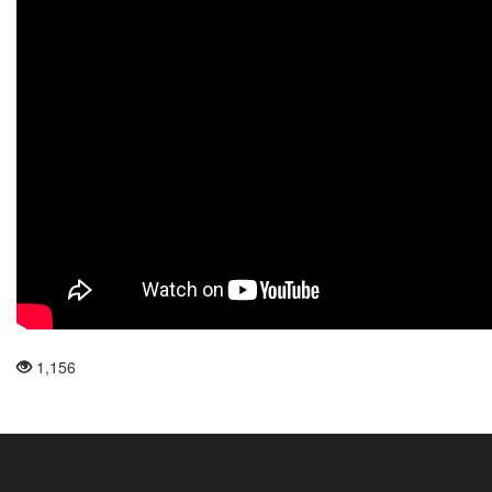
классической
гитары
в
Крыму
"Таврика"
1,156