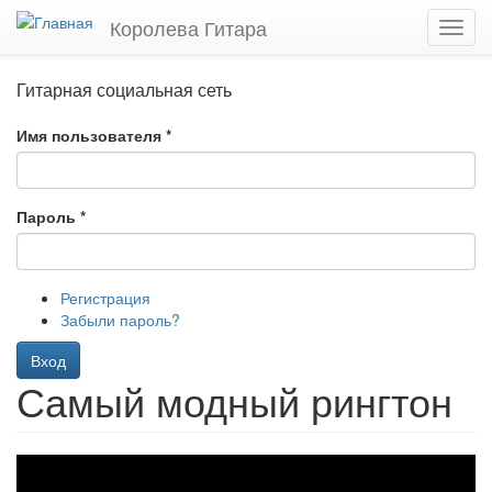
Перейти
Королева Гитара
Toggl
к
navig
основному
содержанию
Гитарная социальная сеть
Имя пользователя
*
Пароль
*
Регистрация
Забыли пароль?
Вход
Самый модный рингтон
Владимир