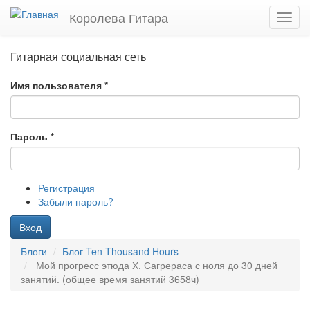
Перейти
Королева Гитара
Toggl
к
navig
основному
содержанию
Гитарная социальная сеть
Имя пользователя
*
Пароль
*
Регистрация
Забыли пароль?
Вход
Блоги
Блог Ten Thousand Hours
Мой прогресс этюда Х. Сагрераса с ноля до 30 дней
занятий. (общее время занятий 3658ч)