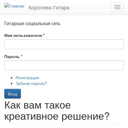
Перейти
Королева Гитара
Toggl
к
navig
основному
содержанию
Гитарная социальная сеть
Имя пользователя
*
Пароль
*
Регистрация
Забыли пароль?
Вход
Как вам такое
креативное решение?