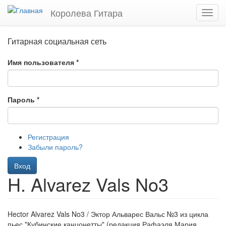
Перейти
Королева Гитара
Toggl
к
navig
основному
содержанию
Гитарная социальная сеть
Имя пользователя
*
Пароль
*
Регистрация
Забыли пароль?
Вход
H. Alvarez Vals No3
Hector Alvarez Vals No3 / Эктор Альварес Вальс №3 из цикла
пьес "Кубинские канцонетты" (редакция Рафаэля Мария