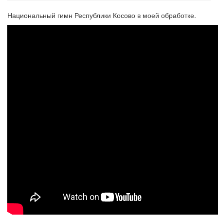
Национальный гимн Республики Косово в моей обработке.
National Anthem of the Pepublic
of KOSOVO, arranged by
Andrey Shilov