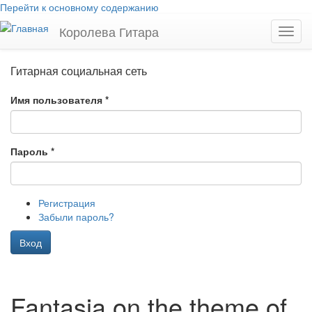
Перейти к основному содержанию
Королева Гитара
Toggl
navig
Гитарная социальная сеть
Имя пользователя
*
Пароль
*
Регистрация
Забыли пароль?
Вход
Fantasia on the theme of