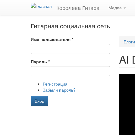
Перейти
Королева Гитара
Медиа
к
основному
содержанию
Гитарная социальная сеть
Имя пользователя
*
Блоги
Al 
Пароль
*
Al
Регистрация
Di
Забыли пароль?
Meo
Вход
Liv
in
Sof