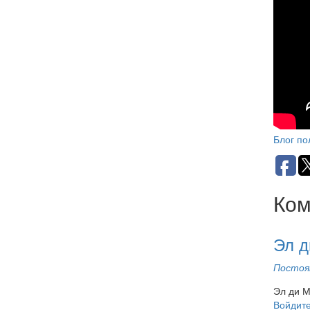
"Obl
Ast
Pia
Блог пол
Ком
Эл д
Постоян
Эл ди М
Войдит