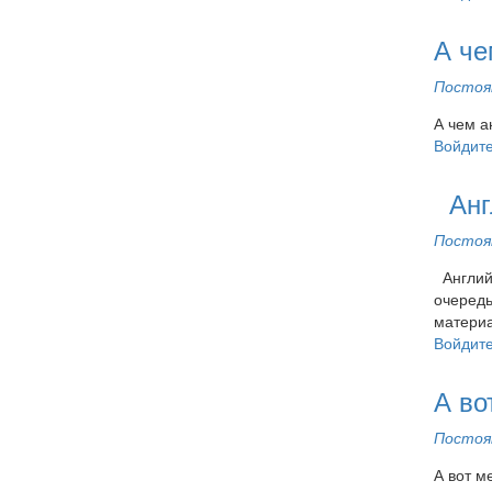
А че
Постоян
А чем а
Войдит
Англ
Постоян
Английс
очередь
материа
Войдит
А во
Постоян
А вот м