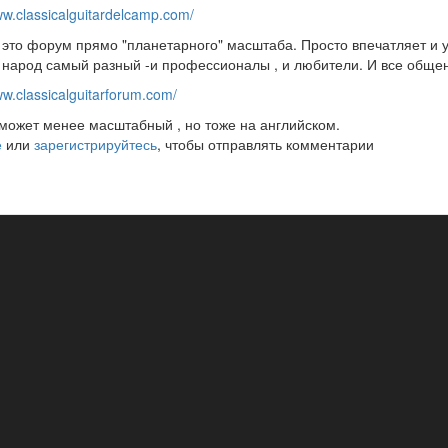
ww.classicalguitardelcamp.com/
это форум прямо "планетарного" масштаба. Просто впечатляет и у
народ самый разный -и профессионалы , и любители. И все общен
ww.classicalguitarforum.com/
может менее масштабный , но тоже на английском.
е
или
зарегистрируйтесь
, чтобы отправлять комментарии