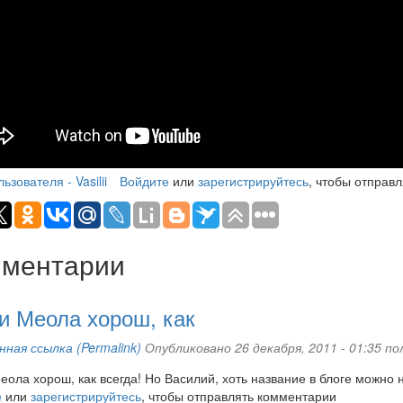
ivion"
or
zzolla
ьзователя - Vasilii
Войдите
или
зарегистрируйтесь
, чтобы отправ
ментарии
и Меола хорош, как
ная ссылка (Permalink)
Опубликовано 26 декабря, 2011 - 01:35 
еола хорош, как всегда! Но Василий, хоть название в блоге можно 
е
или
зарегистрируйтесь
, чтобы отправлять комментарии