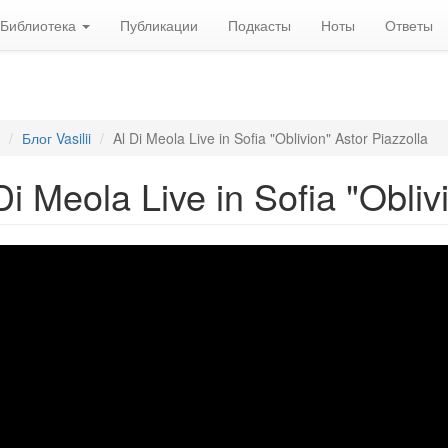
Библиотека
Публикации
Подкасты
Ноты
Ответы
Блог Vasilii
Al Di Meola Live in Sofia "Oblivion" Astor Piazzolla
Di Meola Live in Sofia "Obliv
la
e
ia