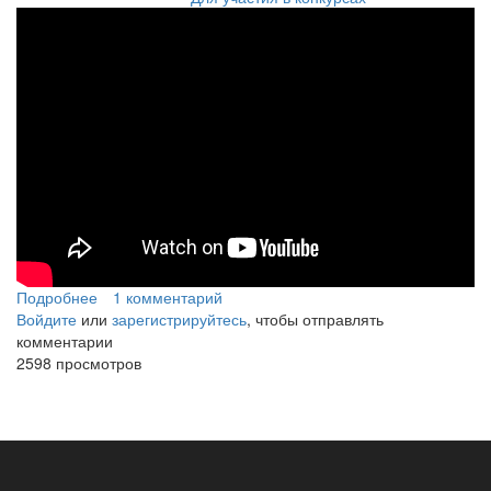
Domenico
Terribili:
Waiting
the
journey
(for
Mihaela)
Подробнее
о
1 комментарий
Войдите
или
Domenico
зарегистрируйтесь
, чтобы отправлять
комментарии
Terribili:
2598 просмотров
Waiting
the
journey
(fo