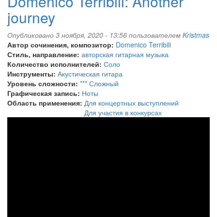
Domenico Terribili: Another
journey
Опубликовано 3 ноября, 2020 - 13:56 пользователем
Kristmas
Автор сочинения, композитор:
Domenico Terribili
Стиль, направление:
авторская гитарная музыка
Количество исполнителей:
Соло
Инструменты:
Акустическая гитара
Уровень сложности:
*** Сложный
Графическая запись:
Ноты
Область применения:
Для концертных выступлений
Для участия в конкурсах
Domenico
Terribili:
Another
journey