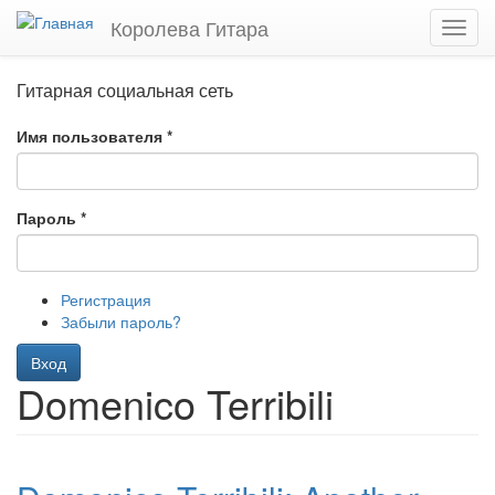
Перейти
Королева Гитара
Toggl
к
navig
основному
содержанию
Гитарная социальная сеть
Имя пользователя
*
Пароль
*
Регистрация
Забыли пароль?
Вход
Domenico Terribili