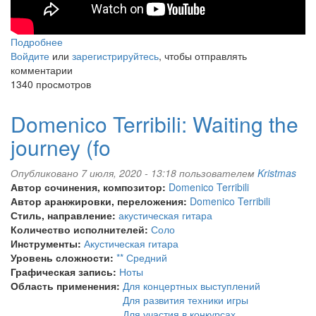
Подробнее
о
Войдите
или
Domenico
зарегистрируйтесь
, чтобы отправлять
комментарии
Terribili:
1340 просмотров
Another
journey
Domenico Terribili: Waiting the
journey (fo
Опубликовано 7 июля, 2020 - 13:18 пользователем
Kristmas
Автор сочинения, композитор:
Domenico Terribili
Автор аранжировки, переложения:
Domenico Terribili
Стиль, направление:
акустическая гитара
Количество исполнителей:
Соло
Инструменты:
Акустическая гитара
Уровень сложности:
** Средний
Графическая запись:
Ноты
Область применения:
Для концертных выступлений
Для развития техники игры
Для участия в конкурсах